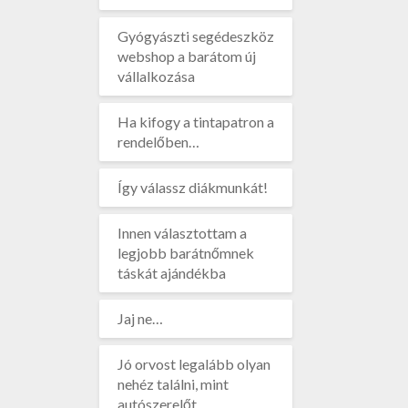
Gyógyászti segédeszköz
webshop a barátom új
vállalkozása
Ha kifogy a tintapatron a
rendelőben…
Így válassz diákmunkát!
Innen választottam a
legjobb barátnőmnek
táskát ajándékba
Jaj ne…
Jó orvost legalább olyan
nehéz találni, mint
autószerelőt