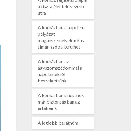
a tiszta élet felé vezető
útra
A kórházban a napelem
pályázat
magánszemélyeknek is
simán szóba kerülhet
A kórházban az
ágyszomszédommal a
napelemekről
beszélgettünk
A kórházban sincsenek
már biztonságban az
értékeink
A legjobb barátnőm