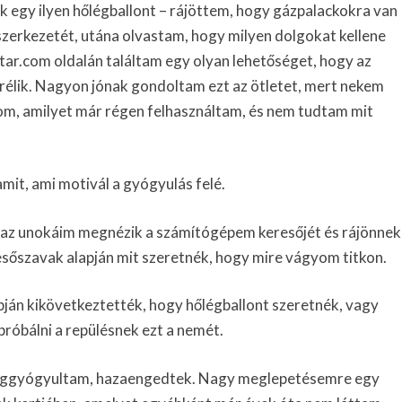
egy ilyen hőlégballont – rájöttem, hogy gázpalackokra van
erkezetét, utána olvastam, hogy milyen dolgokat kellene
ar.com oldalán találtam egy olyan lehetőséget, hogy az
serélik. Nagyon jónak gondoltam ezt az ötletet, mert nekem
om, amilyet már régen felhasználtam, és nem tudtam mit
mit, ami motivál a gyógyulás felé.
az unokáim megnézik a számítógépem keresőjét és rájönnek
sőszavak alapján mit szeretnék, hogy mire vágyom titkon.
pján kikövetkeztették, hogy hőlégballont szeretnék, vagy
próbálni a repülésnek ezt a nemét.
n meggyógyultam, hazaengedtek. Nagy meglepetésemre egy