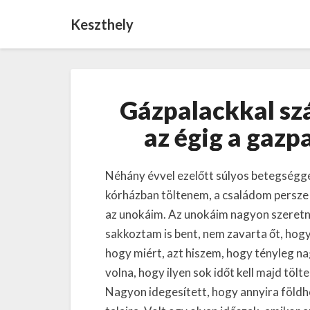
Keszthely
Gázpalackkal szál
az égig a gazp
Néhány évvel ezelőtt súlyos betegséggel 
kórházban töltenem, a családom persze 
az unokáim. Az unokáim nagyon szeretne
sakkoztam is bent, nem zavarta őt, hog
hogy miért, azt hiszem, hogy tényleg na
volna, hogy ilyen sok időt kell majd tö
Nagyon idegesített, hogy annyira földh