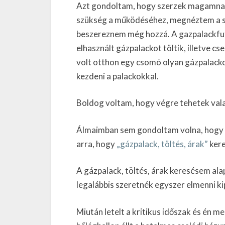
Azt gondoltam, hogy szerzek magamnak 
szükség a működéséhez, megnéztem a sz
beszereznem még hozzá. A gazpalackfut
elhasznált gázpalackot töltik, illetve c
volt otthon egy csomó olyan gázpalack
kezdeni a palackokkal.
Boldog voltam, hogy végre tehetek vala
Álmaimban sem gondoltam volna, hogy 
arra, hogy
„gázpalack, töltés, árak”
kere
A gázpalack, töltés, árak keresésem ala
legalábbis szeretnék egyszer elmenni ki
Miután letelt a kritikus időszak és é