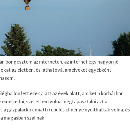
án böngésztem az interneten, az internet egy nagyon jó
gokat az életben, és láthatóvá, amelyeket egyébként
ohasem.
gballon lett ezek alatt az évek alatt, amiket a kórházban
e emelkedni, szerettem volna megtapasztalni azt a
s a gázpalackok miatti repülés élménye nyújthattak volna, és
 a magasban szállnak.