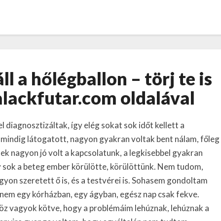
Gázpalackkal
l a hőlégballon – törj te is
száll
a
alackfutar.com oldalával
hőlégballon
–
diagnosztizáltak, így elég sokat sok időt kellett a
törj
te
mindig látogatott, nagyon gyakran voltak bent nálam, főleg
is
k nagyon jó volt a kapcsolatunk, a legkisebbel gyakran
az
y sok a beteg ember körülötte, körülöttünk. Nem tudom,
égig
gyon szeretett ő is, és a testvérei is. Sohasem gondoltam
a
ltenem egy kórházban, egy ágyban, egész nap csak fekve.
gazpalackfutar.com
öz vagyok kötve, hogy a problémáim lehúznak, lehúznak a
oldalával