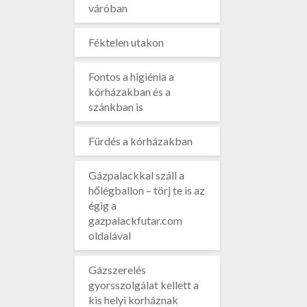
váróban
Féktelen utakon
Fontos a higiénia a
kórházakban és a
szánkban is
Fürdés a kórházakban
Gázpalackkal száll a
hőlégballon – törj te is az
égig a
gazpalackfutar.com
oldalával
Gázszerelés
gyorsszolgálat kellett a
kis helyi korháznak