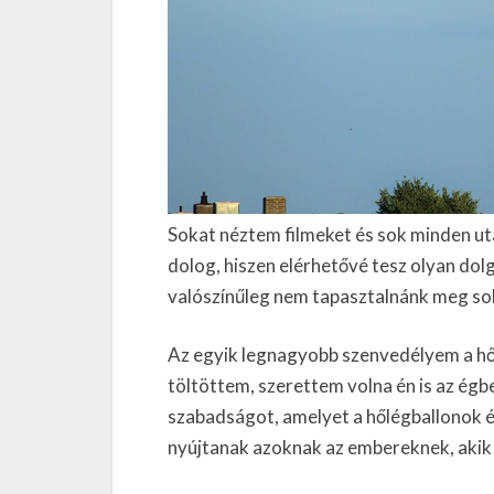
Sokat néztem filmeket és sok minden ut
dolog, hiszen elérhetővé tesz olyan dol
valószínűleg nem tapasztalnánk meg s
Az egyik legnagyobb szenvedélyem a hőlé
töltöttem, szerettem volna én is az égb
szabadságot, amelyet a hőlégballonok é
nyújtanak azoknak az embereknek, akik