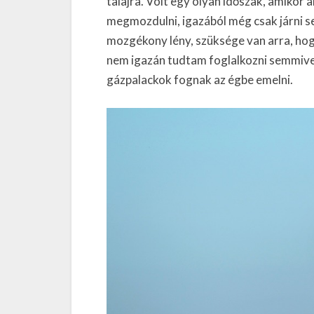
talajra. Volt egy olyan időszak, amiko
megmozdulni, igazából még csak járni s
mozgékony lény, szüksége van arra, hogy 
nem igazán tudtam foglalkozni semmive
gázpalackok fognak az égbe emelni.