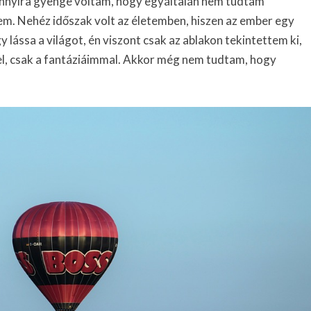
r annyira gyenge voltam, hogy egyáltalán nem tudtam
em. Nehéz időszak volt az életemben, hiszen az ember egy
lássa a világot, én viszont csak az ablakon tekintettem ki,
l, csak a fantáziáimmal. Akkor még nem tudtam, hogy