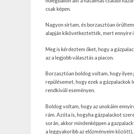
hőlégballon állt a hatalmas családi ház
csak képen.
Nagyon sírtam, és borzasztóan örültem n
alapján kikövetkeztették, mert ennyire 
Meg is kérdeztem őket, hogy a gázpalack
az a legjobb választás a piacon.
Borzasztóan boldog voltam, hogy ilyen 
repülésemet, hogy ezek a gázpalackok l
rendkívüli eseményen.
Boldog voltam, hogy az unokáim ennyire
rám. Azóta is, hogyha gázpalackot szer
során, akkor mindenképpen a gazpalackf
a leggyakoribb az előzményeim között), 