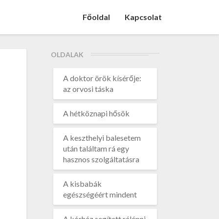
Főoldal
Kapcsolat
OLDALAK
A doktor örök kísérője:
az orvosi táska
A hétköznapi hősök
A keszthelyi balesetem
után találtam rá egy
hasznos szolgáltatásra
A kisbabák
egészségéért mindent
A kórház segített rálépni