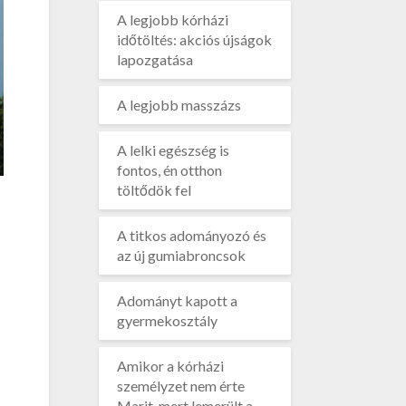
A legjobb kórházi
időtöltés: akciós újságok
lapozgatása
A legjobb masszázs
A lelki egészség is
fontos, én otthon
töltődök fel
A titkos adományozó és
az új gumiabroncsok
Adományt kapott a
gyermekosztály
Amikor a kórházi
személyzet nem érte
Marit, mert lemerült a