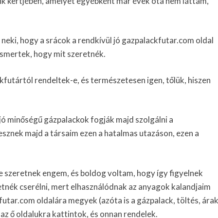
unk kertjében, amelyet egyébként már évek óta nem láttam,
eki, hogy a srácok a rendkívül jó gazpalackfutar.com oldal
ismertek, hogy mit szeretnék.
futártól rendeltek-e, és természetesen igen, tőlük, hiszen
jó minőségű gázpalackok fogják majd szolgálni a
esznek majd a társaim ezen a hatalmas utazáson, ezen a
 szeretnek engem, és boldog voltam, hogy így figyelnek
etnék cserélni, mert elhasználódnak az anyagok kalandjaim
utar.com oldalára megyek (azóta is a gázpalack, töltés, ára
az ő oldalukra kattintok, és onnan rendelek.