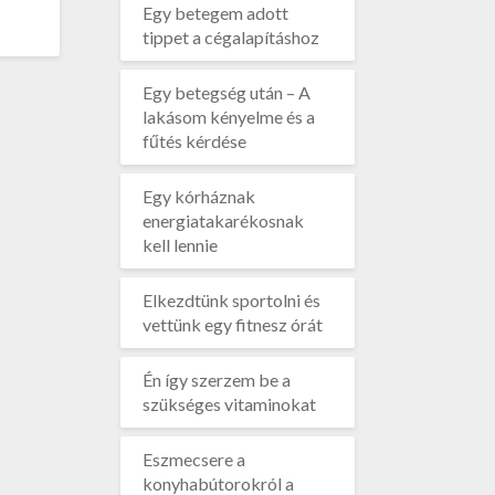
Egy betegem adott
tippet a cégalapításhoz
Egy betegség után – A
lakásom kényelme és a
fűtés kérdése
Egy kórháznak
energiatakarékosnak
kell lennie
Elkezdtünk sportolni és
vettünk egy fitnesz órát
Én így szerzem be a
szükséges vitaminokat
Eszmecsere a
konyhabútorokról a