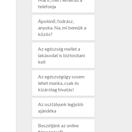
telefonja
Ápolónő, fodrász,
anyuka. Na, mi bennük a
közös?
Az egészség mellet a
lakásodat is biztosítani
kell
Az egészségügy sosem
lehet munka, csak és
kizárólag hivatás!
Az osztályunk legjobb
ajándéka
Beszéljünk az online
filmnézésről