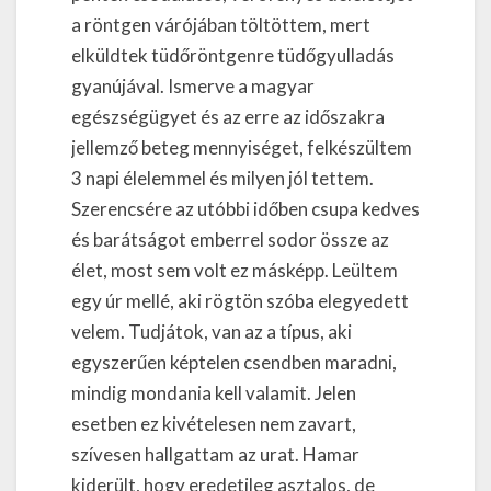
a röntgen várójában töltöttem, mert
elküldtek tüdőröntgenre tüdőgyulladás
gyanújával. Ismerve a magyar
egészségügyet és az erre az időszakra
jellemző beteg mennyiséget, felkészültem
3 napi élelemmel és milyen jól tettem.
Szerencsére az utóbbi időben csupa kedves
és barátságot emberrel sodor össze az
élet, most sem volt ez másképp. Leültem
egy úr mellé, aki rögtön szóba elegyedett
velem. Tudjátok, van az a típus, aki
egyszerűen képtelen csendben maradni,
mindig mondania kell valamit. Jelen
esetben ez kivételesen nem zavart,
szívesen hallgattam az urat. Hamar
kiderült, hogy eredetileg asztalos, de