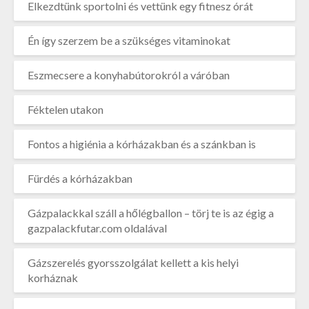
Elkezdtünk sportolni és vettünk egy fitnesz órát
Én így szerzem be a szükséges vitaminokat
Eszmecsere a konyhabútorokról a váróban
Féktelen utakon
Fontos a higiénia a kórházakban és a szánkban is
Fürdés a kórházakban
Gázpalackkal száll a hőlégballon – törj te is az égig a
gazpalackfutar.com oldalával
Gázszerelés gyorsszolgálat kellett a kis helyi
korháznak