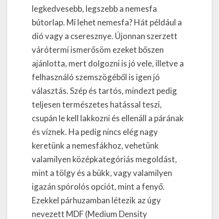
legkedvesebb, legszebb a nemesfa
bútorlap. Mi lehet nemesfa? Hát például a
dió vagy a cseresznye. Újonnan szerzett
várótermi ismerősöm ezeket bőszen
ajánlotta, mert dolgozni is jó vele, illetve a
felhasználó szemszögéből is igen jó
választás. Szép és tartós, mindezt pedig
teljesen természetes hatással teszi,
csupán le kell lakkozni és ellenáll a párának
és víznek. Ha pedig nincs elég nagy
keretünk a nemesfákhoz, vehetünk
valamilyen középkategóriás megoldást,
mint a tölgy és a bükk, vagy valamilyen
igazán spórolós opciót, mint a fenyő.
Ezekkel párhuzamban létezik az úgy
nevezett MDF (Medium Density