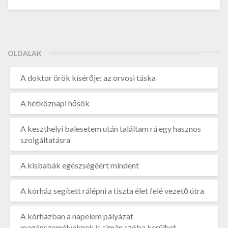
OLDALAK
A doktor örök kísérője: az orvosi táska
A hétköznapi hősök
A keszthelyi balesetem után találtam rá egy hasznos
szolgáltatásra
A kisbabák egészségéért mindent
A kórház segített rálépni a tiszta élet felé vezető útra
A kórházban a napelem pályázat
magánszemélyeknek is simán szóba kerülhet