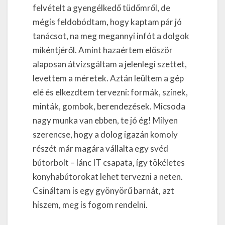
felvételt a gyengélkedő tüdőmről, de
mégis feldobódtam, hogy kaptam pár jó
tanácsot, na meg megannyi infót a dolgok
mikéntjéről. Amint hazaértem először
alaposan átvizsgáltam a jelenlegi szettet,
levettem a méretek. Aztán leültem a gép
elé és elkezdtem tervezni: formák, színek,
minták, gombok, berendezések. Micsoda
nagy munka van ebben, te jó ég! Milyen
szerencse, hogy a dolog igazán komoly
részét már magára vállalta egy svéd
bútorbolt – lánc IT csapata, így tökéletes
konyhabútorokat lehet tervezni a neten.
Csináltam is egy gyönyörű barnát, azt
hiszem, meg is fogom rendelni.