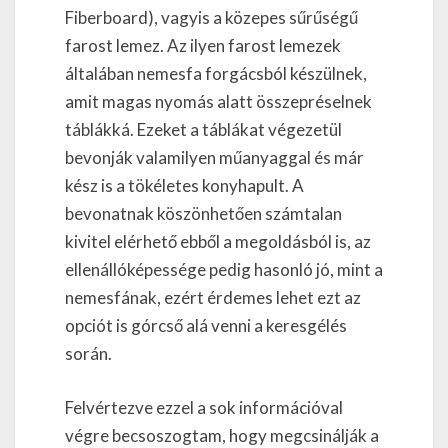
Fiberboard), vagyis a közepes sűrűségű
farost lemez. Az ilyen farost lemezek
általában nemesfa forgácsból készülnek,
amit magas nyomás alatt összepréselnek
táblákká. Ezeket a táblákat végezetül
bevonják valamilyen műanyaggal és már
kész is a tökéletes konyhapult. A
bevonatnak köszönhetően számtalan
kivitel elérhető ebből a megoldásból is, az
ellenállóképessége pedig hasonló jó, mint a
nemesfának, ezért érdemes lehet ezt az
opciót is górcső alá venni a keresgélés
során.
Felvértezve ezzel a sok információval
végre becsoszogtam, hogy megcsinálják a