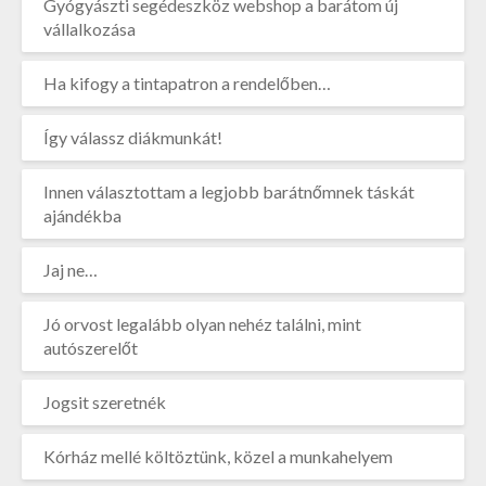
Gyógyászti segédeszköz webshop a barátom új
vállalkozása
Ha kifogy a tintapatron a rendelőben…
Így válassz diákmunkát!
Innen választottam a legjobb barátnőmnek táskát
ajándékba
Jaj ne…
Jó orvost legalább olyan nehéz találni, mint
autószerelőt
Jogsit szeretnék
Kórház mellé költöztünk, közel a munkahelyem