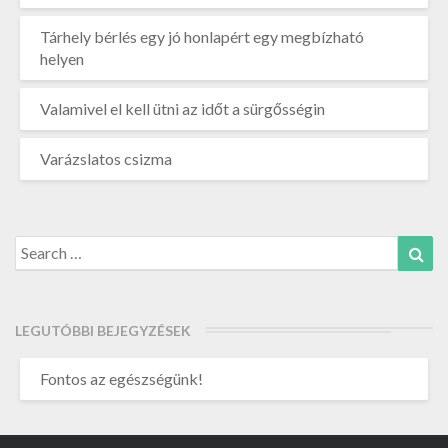
Tárhely bérlés egy jó honlapért egy megbízható
helyen
Valamivel el kell ütni az időt a sürgősségin
Varázslatos csizma
Search
Sea
for:
LEGUTÓBBI BEJEGYZÉSEK
Fontos az egészségünk!