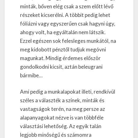
minták, bőven elég csak a szem előtt lévő
részeket kicserélni. A többit pedig lehet
fóliázni vagy egyszerűen csak hagyni úgy,
ahogy volt, ha egyáltalán nem látszik.
Ezzel egészen sok felesleges munkától, na
meg kidobott pénztől tudjuk megóvni
magunkat. Mindig érdemes először
gondolkodni kicsit, aztán beleugrani
bármibe…
Ami pedig a munkalapokat illeti, rendkívül
széles a választék a színek, minták és
vastagságok terén, na meg persze az
alapanyagokat nézve is van többféle
választási lehetőség. Az egyik talán
legjobb minőségű és számomra