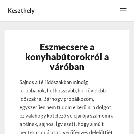
Keszthely
Toggl
Navig
Eszmecsere
Eszmecsere a
a
konyhabútorokról
konyhabútorokról a
a
váróban
váróban
Sajnos a téli időszakban mindig
lerobbanok, hol hosszabb, hol rövidebb
időszakra. Bárhogy próbálkozom,
egyszerűen nem tudom elkerülni a dolgot,
ez valahogy kötelező velejárója számomra
a télnek, sajnos. Így esett, hogy a múlt
péntek csodálatos, verőfényes délelőttjét