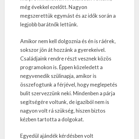
még évekkel ezelőtt. Nagyon
megszerettük egymást és az idők során a
legjobb barátnők lettünk.
Amikor nem kell dolgoznia és én is ráérek,
sokszor jön át hozzánk a gyerekeivel.
Családjaink rendre részt vesznek közös
programokon is. Éppen közeledett a
negyvenedik szülinapja, amikor is
összefogtunk a férjével, hogy meglepetés
bulit szervezzünk neki. Mindenben a párja
segítségére voltunk, de igaziból nem is
nagyon volt rá szükség, hiszen biztos
kézben tartotta a dolgokat.
Egyedül ajándék kérdésben volt