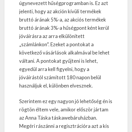
úgynevezett hűségprogramban is. Ez azt
jelenti, hogy az akción kívüli termékek
bruttó árának 5%-a, az akciós termékek
bruttó árának 3%-a hűségpont ként kerül
jóváírásra az arra elkülönített
„számlánkon”. Ezeket a pontokat a
következő vásárlások alkalmával be lehet
váltani. A pontokat gyűjteni is lehet,
egyedül arra kell figyelni, hogy a
jóváírástól számított 180 napon belül
használjuk el, különben elvesznek.
Szerintem ez egy nagyon jó lehetőség én is
rögtön éltem vele, amikor először jártam
az Anna Táska táskawebáruházban.
Megéri rászánni a regisztrációra azt a kis