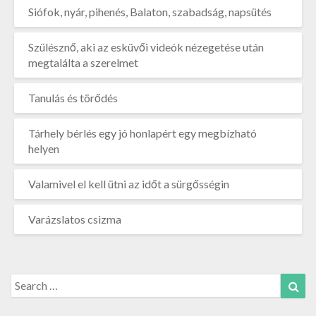
Siófok, nyár, pihenés, Balaton, szabadság, napsütés
Szülésznő, aki az esküvői videók nézegetése után
megtalálta a szerelmet
Tanulás és törődés
Tárhely bérlés egy jó honlapért egy megbízható
helyen
Valamivel el kell ütni az időt a sürgősségin
Varázslatos csizma
Search
Sea
for: