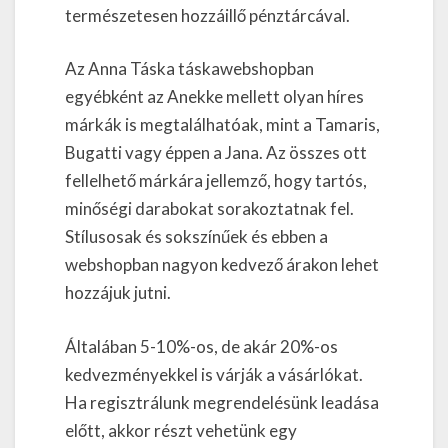
természetesen hozzáillő pénztárcával.
Az Anna Táska táskawebshopban
egyébként az Anekke mellett olyan híres
márkák is megtalálhatóak, mint a Tamaris,
Bugatti vagy éppen a Jana. Az összes ott
fellelhető márkára jellemző, hogy tartós,
minőségi darabokat sorakoztatnak fel.
Stílusosak és sokszínűek és ebben a
webshopban nagyon kedvező árakon lehet
hozzájuk jutni.
Általában 5-10%-os, de akár 20%-os
kedvezményekkel is várják a vásárlókat.
Ha regisztrálunk megrendelésünk leadása
előtt, akkor részt vehetünk egy