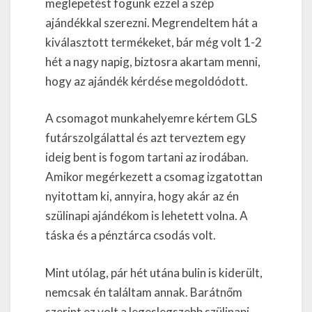
meglepetést fogunk ezzel a szép
ajándékkal szerezni. Megrendeltem hát a
kiválasztott termékeket, bár még volt 1-2
hét a nagy napig, biztosra akartam menni,
hogy az ajándék kérdése megoldódott.
A csomagot munkahelyemre kértem GLS
futárszolgálattal és azt terveztem egy
ideig bent is fogom tartani az irodában.
Amikor megérkezett a csomag izgatottan
nyitottam ki, annyira, hogy akár az én
szülinapi ajándékom is lehetett volna. A
táska és a pénztárca csodás volt.
Mint utólag, pár hét utána bulin is kiderült,
nemcsak én találtam annak. Barátnőm
szerint ez volt a legeslegszebb szülinapi