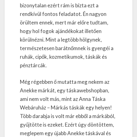
bizonytalan ezért rám is bízta ezt a
rendkívül fontos feladatot. Én nagyon
örültem ennek, mert már előre tudtam,
hogy hol fogok ajándékokat illetően
körülnézni. Mint a legtöbb hölgynek,
természetesen barátnőmnek is gyengéi a
ruhák, cipők, kozmetikumok, táskák és
pénztárcák.
Még régebben ő mutatta meg nekem az
Anekke márkát, egy táskawebshopban,
ami nem volt más, mint az Anna Táska
Webáruház – Márkás táskák egy helyen!
Több darabja is volt már ebből a márkából,
gyűjtötte is ezeket. Ezért úgy döntöttem,
meglepem egy újabb Anekke táskával és