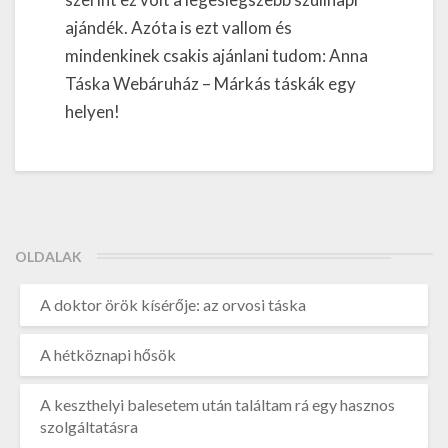
ajándék. Azóta is ezt vallom és
mindenkinek csakis ajánlani tudom: Anna
Táska Webáruház – Márkás táskák egy
helyen!
OLDALAK
A doktor örök kísérője: az orvosi táska
A hétköznapi hősök
A keszthelyi balesetem után találtam rá egy hasznos
szolgáltatásra