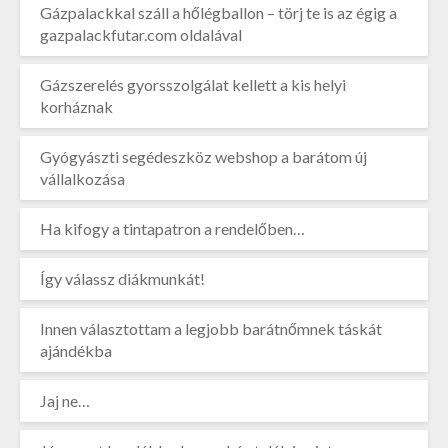
Gázpalackkal száll a hőlégballon – törj te is az égig a
gazpalackfutar.com oldalával
Gázszerelés gyorsszolgálat kellett a kis helyi
korháznak
Gyógyászti segédeszköz webshop a barátom új
vállalkozása
Ha kifogy a tintapatron a rendelőben…
Így válassz diákmunkát!
Innen választottam a legjobb barátnőmnek táskát
ajándékba
Jaj ne…