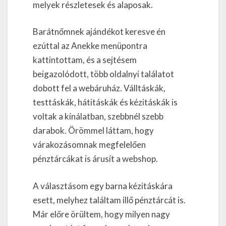
melyek részletesek és alaposak.
Barátnőmnek ajándékot keresve én
ezúttal az Anekke menüpontra
kattintottam, és a sejtésem
beigazolódott, több oldalnyi találatot
dobott fel a webáruház. Válltáskák,
testtáskák, hátitáskák és kézitáskák is
voltak a kínálatban, szebbnél szebb
darabok. Örömmel láttam, hogy
várakozásomnak megfelelően
pénztárcákat is árusít a webshop.
A választásom egy barna kézitáskára
esett, melyhez találtam illő pénztárcát is.
Már előre örültem, hogy milyen nagy