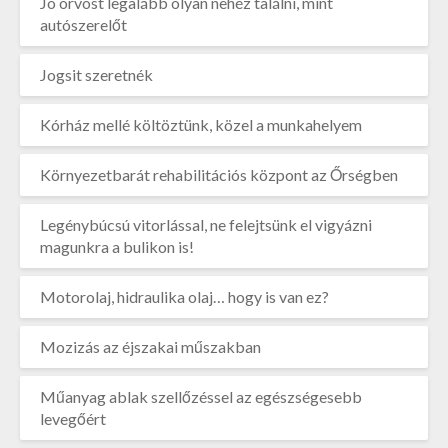
Jó orvost legalább olyan nehéz találni, mint
autószerelőt
Jogsit szeretnék
Kórház mellé költöztünk, közel a munkahelyem
Környezetbarát rehabilitációs központ az Őrségben
Legénybúcsú vitorlással, ne felejtsünk el vigyázni
magunkra a bulikon is!
Motorolaj, hidraulika olaj… hogy is van ez?
Mozizás az éjszakai műszakban
Műanyag ablak szellőzéssel az egészségesebb
levegőért