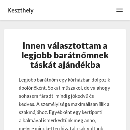
Keszthely
Toggl
Navig
Innen
Innen választottam a
választottam
a
legjobb barátnőmnek
legjobb
táskát ajándékba
barátnőmnek
táskát
ajándékba
Legjobb barátnőm egy kórházban dolgozik
ápolónőként. Sokat műszakol, de valahogy
sohasem fáradt, mindig jókedvű és
kedves. A személyisége maximálisan illik a
szakmájához. Egyébként egy kertiparti
alkalmával ismerkedtünk meg anno,
melyre mindketten hivatalosak voltunk,