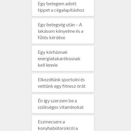
Egy betegem adott
tippet a cégalapításhoz
Egy betegség után – A
lakásom kényelme és a
fűtés kérdése
Egy kórháznak
energiatakarékosnak
kell lennie
Elkezdtünk sportolni és
vettünk egy fitnesz órát
Én így szerzem be a
szükséges vitaminokat
Eszmecsere a
konyhabútorokról a