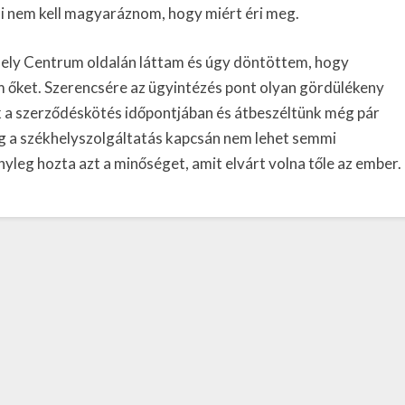
 nem kell magyaráznom, hogy miért éri meg.
hely Centrum oldalán láttam és úgy döntöttem, hogy
 őket. Szerencsére az ügyintézés pont olyan gördülékeny
 a szerződéskötés időpontjában és átbeszéltünk még pár
g a székhelyszolgáltatás kapcsán nem lehet semmi
leg hozta azt a minőséget, amit elvárt volna tőle az ember.