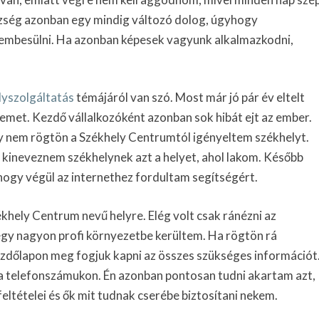
szség azonban egy mindig változó dolog, úgyhogy
zembesülni. Ha azonban képesek vagyunk alkalmazkodni,
lyszolgáltatás
témájáról van szó. Most már jó pár év eltelt
emet. Kezdő vállalkozóként azonban sok hibát ejt az ember.
gy nem rögtön a Székhely Centrumtól igényeltem székhelyt.
 kineveznem székhelynek azt a helyet, ahol lakom. Később
hogy végül az internethez fordultam segítségért.
ékhely Centrum nevű helyre. Elég volt csak ránézni az
egy nagyon profi környezetbe kerültem. Ha rögtön rá
kezdőlapon meg fogjuk kapni az összes szükséges információt
 a telefonszámukon. Én azonban pontosan tudni akartam azt,
eltételei és ők mit tudnak cserébe biztosítani nekem.