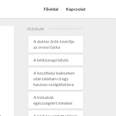
Főoldal
Kapcsolat
OLDALAK
A doktor örök kísérője:
az orvosi táska
A hétköznapi hősök
,
A keszthelyi balesetem
után találtam rá egy
hasznos szolgáltatásra
A kisbabák
egészségéért mindent
p
A kórház segített rálépni