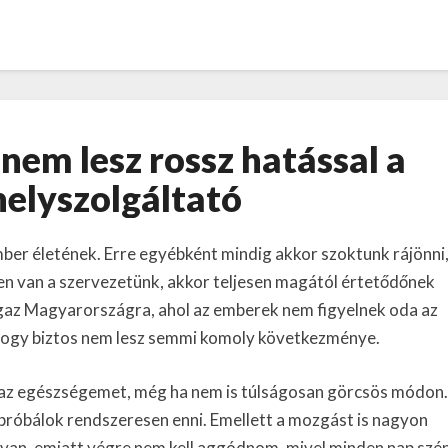
Egészségünkre
nem lesz rossz hatással a
nem
lesz
helyszolgáltató
rossz
hatással
ber életének. Erre egyébként mindig akkor szoktunk rájönni
a
székhelyszolgáltató
ben van a szervezetünk, akkor teljesen magától értetődőnek
 igaz Magyarországra, ahol az emberek nem figyelnek oda az
hogy biztos nem lesz semmi komoly következménye.
az egészségemet, még ha nem is túlságosan görcsös módon.
próbálok rendszeresen enni. Emellett a mozgást is nagyon
van, emiatt végre nem kell aggódnom, mivel minden nap szé