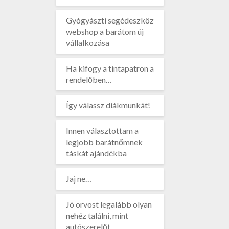
Gyógyászti segédeszköz
webshop a barátom új
vállalkozása
Ha kifogy a tintapatron a
rendelőben…
Így válassz diákmunkát!
Innen választottam a
legjobb barátnőmnek
táskát ajándékba
Jaj ne…
Jó orvost legalább olyan
nehéz találni, mint
autószerelőt