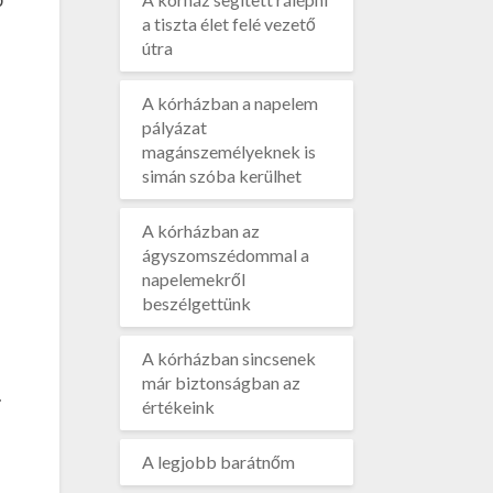
a tiszta élet felé vezető
útra
A kórházban a napelem
pályázat
magánszemélyeknek is
simán szóba kerülhet
A kórházban az
ágyszomszédommal a
napelemekről
beszélgettünk
A kórházban sincsenek
már biztonságban az
.
értékeink
A legjobb barátnőm