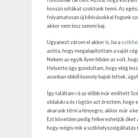
hosszú sétákat szoktunk tenni. Az egé
folyamatosan új kihívásokkal fogunk s
akkor nem lesz semmi baj.
Ugyanezt várom el akkor is, ha a
székhe
azóta, hogy megalapítottam a saját cég
Nekem az egyik ilyen hibám az volt, ho
Helyette úgy gondoltam, hogy elég lesz
azonban ebből komoly bajok lettek, úgy
Így találtam rá az előbb már említett Sz
oldalukra és rögtön azt éreztem, hogy 
akarunk térni a lényegre, akkor már a 
Ezt követően pedig felkereshetjük őket
hogy mégis mik a székhelyszolgáltatás f