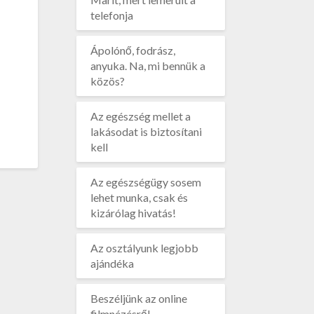
telefonja
Ápolónő, fodrász,
anyuka. Na, mi bennük a
közös?
Az egészség mellet a
lakásodat is biztosítani
kell
Az egészségügy sosem
lehet munka, csak és
kizárólag hivatás!
Az osztályunk legjobb
ajándéka
Beszéljünk az online
filmnézésről