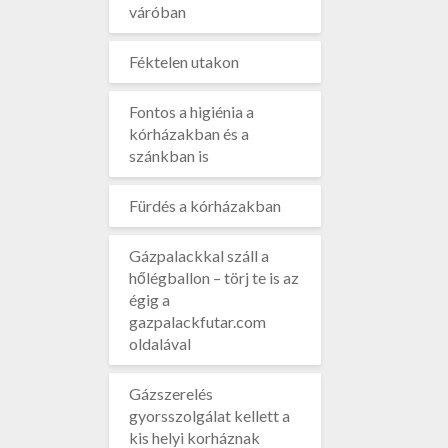
váróban
Féktelen utakon
Fontos a higiénia a
kórházakban és a
szánkban is
Fürdés a kórházakban
Gázpalackkal száll a
hőlégballon – törj te is az
égig a
gazpalackfutar.com
oldalával
Gázszerelés
gyorsszolgálat kellett a
kis helyi korháznak