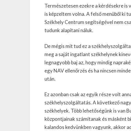
Természetesen ezekre a kérdésekre is v
is képzeltem volna. A felső menüből ki t
Székhely Centrum segítségével nem csa
tudunk alapítani náluk.
De mégis mit tud ez a székhelyszolgált
meg a saját ingatlant székhelynek kinev
legnagyobb baj az, hogy mindig naprakés
egy NAV ellenőrzés és ha nincsen mind
után.
Ez azonban csak az egyik része volt ann
székhelyszolgáltatás. A következő nagy 
székhelyek. Több lehetőségünk is van B
központjainak számítanak és másként bi
kalandos kedvünkben vagyunk, akkor adh