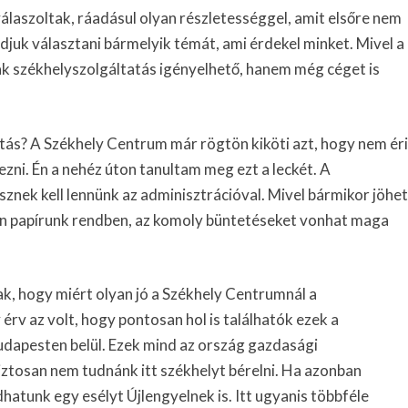
álaszoltak, ráadásul olyan részletességgel, amit elsőre nem
udjuk választani bármelyik témát, ami érdekel minket. Mivel a
k székhelyszolgáltatás igényelhető, hanem még céget is
atás? A Székhely Centrum már rögtön kiköti azt, hogy nem éri
ezni. Én a nehéz úton tanultam meg ezt a leckét. A
znek kell lennünk az adminisztrációval. Mivel bármikor jöhet
en papírunk rendben, az komoly büntetéseket vonhat maga
ak, hogy miért olyan jó a Székhely Centrumnál a
érv az volt, hogy pontosan hol is találhatók ezek a
udapesten belül. Ezek mind az ország gazdasági
ztosan nem tudnánk itt székhelyt bérelni. Ha azonban
atunk egy esélyt Újlengyelnek is. Itt ugyanis többféle