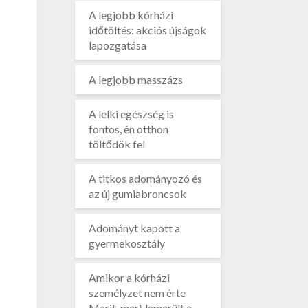
A legjobb kórházi
időtöltés: akciós újságok
lapozgatása
A legjobb masszázs
A lelki egészség is
fontos, én otthon
töltődök fel
A titkos adományozó és
az új gumiabroncsok
Adományt kapott a
gyermekosztály
Amikor a kórházi
személyzet nem érte
Marit, mert lemerült a