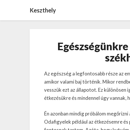
Keszthely
Egészségünkre 
szék
Az egészség a legfontosabb része az em
amikor valami baj történik. Mikor rend
vesszük ezt az állapotot. Ez különösen
étkezésükre és mindennel úgy vannak, 
Én azonban mindig próbálom megőrizni 
Odafigyelek például az étkezésemre és 
fontosnak tartom. Azóta, hogy kutyám 