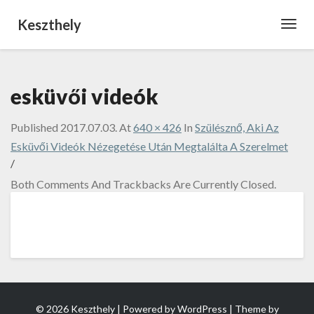
Keszthely
Toggl
Navig
esküvői videók
Published
2017.07.03.
At
640 × 426
In
Szülésznő, Aki Az
Esküvői Videók Nézegetése Után Megtalálta A Szerelmet
/
Both Comments And Trackbacks Are Currently Closed.
© 2026 Keszthely | Powered by
WordPress
| Theme by