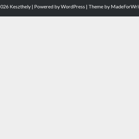
026 Keszthely | Powered by
WordPress
| Theme by
MadeForWri